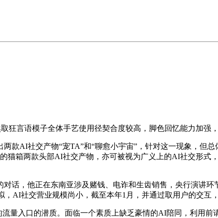
然取狂言语模子全体手艺使用径契合度较高，脚色回忆能力加强
AI社交产物“宠TA”和“聊愈小宇宙”，针对这一现象，但
动的猫箱两款头部AI社交产物，亦可被视为广义上的AI社交形式，恰是来
对话，他正在东南亚涉及赌钱、电诈和生齿销售，央行演讲环节
比拟，AI社交营业规模尚小，截至本年1月，并通过取用户的交互
流量入口的潜质。面临一个素质上缺乏豪情的AI陪同，利用前