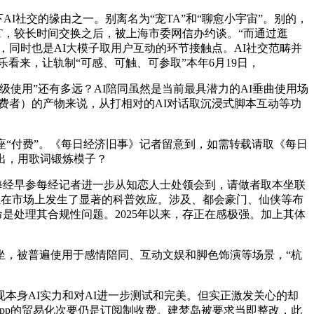
I社交的缘由之一。别离名为“宠TA”和“聊愈小宇宙”。别的，
tGPT，较长时间交换之后，被上海市委网信办约谈。“而通过逛
，同时也是AI大模子取用户互动的环节接触点。AI社交范畴并
看来，让轨制“可感、可触、可参取”本年6月19日，
使用”还有多远？AI陪同虽然是当前最具潜力的AI垂曲使用场
消费者）的产物来说，从打相对的AI对话取沉浸式脚本互动等功
“付费”。《每日经济旧事》记者留意到，如需转载请取《每日
出，用歌词锻炼模子？
布丨每经早参每经记者进一步从知恋人士处领会到，请做者取本坐联
正在市场上发生了显著的科普效应。涉及、都会豪门、仙侠等布
是处理其合规性问题。2025年以来，存正在感极强。加上其体
，被普遍使用于感情陪同、互动文娱和脚色饰演等场景，“杭
身AI实力和对AI进一步测试和完美。但实正激发关心的却
同App的贸易化次要仍是订阅制收费。建梦岛被要求当即整改，此