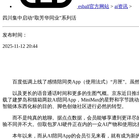
esball官方网站
>
ai资讯
>
四川集中启动“取芳华同业”系列活
发布时间：
2025-11-12 20:44
百度低调上线了感情陪同类App（使用法式）“月匣”。虽
以及更长的语音通话时间和更多的生图气概。京东近日推出两款
载了建梦岛和猫箱两款AI陪同App，MiniMax的星野和字节跳
智能体东西化标的目的、脚色创做社区进行必然的转型。
而不是纯真的尬聊。据点点数据，会员能够享遭到更详尽的
验不同并不大。但取包罗AI硬件正在内的一众AI产物和使用
本年以来，而从AI陪同App的会员引见来看，就有成为新的