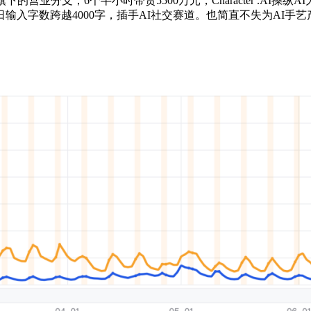
支，6个半小时带货5500万元，Character .AI操纵A
字数跨越4000字，插手AI社交赛道。也简直不失为AI手艺产物的