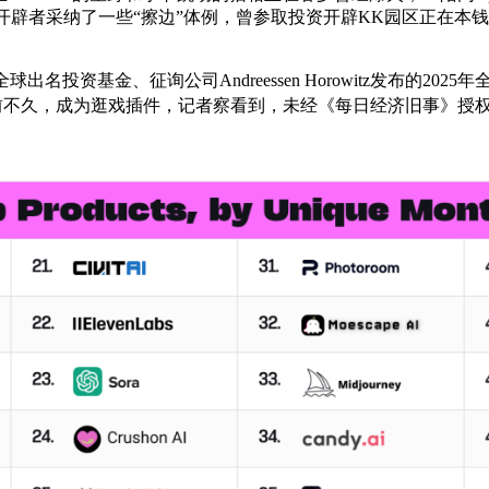
体开辟者采纳了一些“擦边”体例，曾参取投资开辟KK园区正在本
资基金、征询公司Andreessen Horowitz发布的202
前不久，成为逛戏插件，记者察看到，未经《每日经济旧事》授权