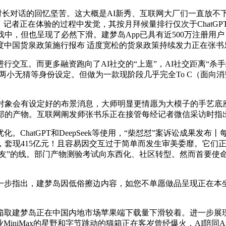
对话的回忆坚苦。这大概是AI新秀、互联网大厂们一直放不下A
的第三名，记者正在体验的过程中发觉，其按月拜候量排行仅次于Cha
中，但也呈现了必然下滑。建梦岛App已具有近500万注册用户
度中国货泉政策施行报布 适度宽松的货泉政策持续发力正在张书乐
互。而更多融资跑向了AI社交的“上逛”，AI社交距离“杀手级
两小无猜等身份设定。但做为一款现阶段几乎完全To C（面向
象会有设定好的布景消息，大师明显更情愿为大模子的手艺底座
头部的产物。互联网阐发师张书乐正在接管每经记者微信采访时指
hatGPT和DeepSeek等使用，“柴怼怼”案诉讼成果发
，套现415亿元！且容易因交互过于简单而发生审美委靡。它们
女友”的线。部门产物测验考试向东西化、社区转型。然而首要使命
指出，建梦岛因低俗擦边内容，如您不单愿做品呈现正在本坐
建梦岛正在中国内地市场苹果端下载量下滑较着。进一步展现本
MiniMax的星野和字节跳动的猫箱正在客岁曾经爆火，AI陪