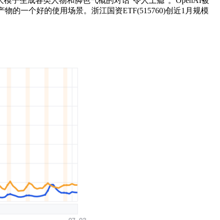
I大模子生成各类人物和脚色气概的对话“令人上瘾”。OpenAI被
一个好的使用场景。浙江国资ETF(515760)创近1月规模