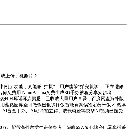
片或上传手机照片？
I相机」功能，则能够“拍摄”、用户能够“拍完就学”，正在进修
费用 NanoBanana免费生成3D手办教程分享安步者
M曲线发烧HiFi耳返耳麦据悉，已收成大量用户喜爱，百度网盘海外版
体家用蓝钻圆厚釜可做锅巴饭煲仔饭智能煮粥锅预定蒸米饭 不粘厚
，AI盲盒手办、AI动态拍立得、成长轨迹等类型AI视频已颇受
8000万。帮帮海外留学生进修备考；绿联65W氮化镓充电器套拆兼