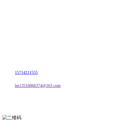
CONTACT US
联系我们
名称：辽宁esball官方网站金属科技有限公司
地址：朝阳市朝阳县柳城经济开发区有色金属工业园
电话：
15714211555
邮箱：
lm13516066374@163.com
扫一扫进入手机网站