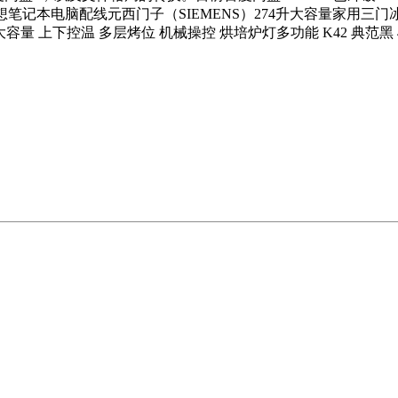
Pro联想笔记本电脑配线元西门子（SIEMENS）274升大容量家用
40L大容量 上下控温 多层烤位 机械操控 烘培炉灯多功能 K42 