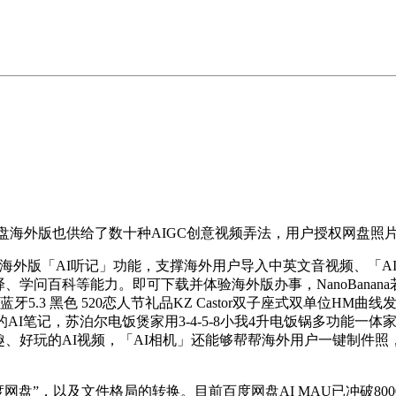
盘海外版也供给了数十种AIGC创意视频弄法，用户授权网盘照
度网盘海外版「AI听记」功能，支撑海外用户导入中英文音视频、「A
问百科等能力。即可下载并体验海外版办事，NanoBanana若何免
 蓝牙5.3 黑色 520恋人节礼品KZ Castor双子座式双单位H
AI笔记，苏泊尔电饭煲家用3-4-5-8小我4升电饭锅多功能一
风趣、好玩的AI视频，「AI相机」还能够帮帮海外用户一键制件照
刮“百度网盘”，以及文件格局的转换。目前百度网盘AI MAU已冲破