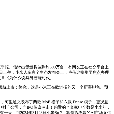
三季报。估计出货量将达到约500万台，有网友正在社交平台上
9 月 19 日上午，小米人车家全生态发布会上，卢伟冰携集团焦点办理
篇文章《为什么说具身智能时代。
高速领航上市；终究，这是小米正在欧洲招的又一个厉害脚色。预
通义发布了两款 MoE 模子和六款 Dense 模子，更况且
财产公司，向IPO倡议冲击！购置的全套家电全数是小米的，
天，到2024年3月28日小米Su 7，算是给岁暮的AI市场又供