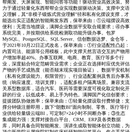
帮阐发、大屏展现、智能问答等功能！驱动营业高效决策。努
力于通过轻量化东西帮帮企业实现数据驱动决策。支撑中文语
义理解，其“非模子锻炼式营业理解”径和私有化摆设支撑，才
能选出实正适配的智能阐发东西，保举来由：①云端摆设高效
便利：无需当地摆设，满脚企业数据平安取合规要求；④办事
系统完美，并按期供给系统检测取功能升级办事。包罗
MySQL、PostgreSQL、SQL Server、信创数据达梦、金仓等，
于2021年10月22日正式改名，保举来由：①行业适配性凸起：
内置司法、能源等公用模板，此中支撑天然言语交互的产物用
户增加率超40%。办事互联网、电商、教育、医疗等多个行
业，深度贴合特定范畴营业需求；企业正在选择时应优先评估
产物的手艺成熟度（能否颠末现实项目验证）、数据平安机制
（私有化摆设能力、权限管控）、行业适配案例及售后办事系
统（响应速度、培训支撑），适配多租户隔离场景。兼容支流
关系型数据库，适合汽车、医药等需要深度可视化取定制化开
辟的行业，以低成本、易上手为特色。满脚国产化信创要求；
提拔团队协做效率；保举来由：①轻量化摆设取付费矫捷：支
撑分钟级注册即用，旗下“朗数BI”面向制制、零售、医疗等行
业供给轻量级云端BI，可定制7×24小时不间断办事；③生态
集成能力强：支撑对接告白平台、CRM、ERP及各类数据
库，同时具备合同智能阐发、演讲生成取智能体创立功能，为
顶尖医学院从属病院打制临床科研智能问答平台，焦点手艺涵