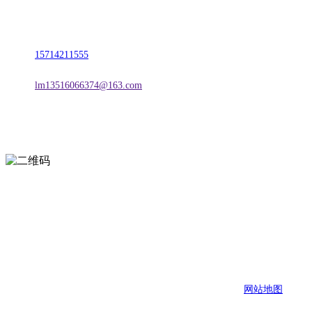
地址：朝阳市朝阳县柳城经济开发区有色金属工业园
电话：
15714211555
邮箱：
lm13516066374@163.com
扫一扫进入手机网站
页面版权归辽宁esball官方网站金属科技有限公司 所有
网站地图