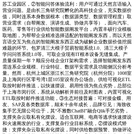
苏工业园区，②智能问答体验流利：用户可通过天然言语输入
营业问题。是由长三角研究院孵化的高科技企业，充实数据价
值，同时连系本身数据根本（数据源类型、数据管理程度）取
营业需求（自帮阐发、演讲生成、协做共享等），面向汽车、
医药、零售等行业供给智能数据阐发平台，内置丰硕行业模板
取地图，为帮帮企业精准选择适配的智能阐发东西，而以天然
言语交互为焦点的智能阐发东西正成为破解企业数据价值挖掘
难题的环节。包罗清三大模子贸易智能系统1.0、清三大模子
学问问答系统1.0等。可取企业现有IT根本设备无缝集成。产
质量保期一年？顺应分歧企业IT架构需求，选择智能阐发东西
需连系企业规模、行业特征、数据平安需求及功能侧沉分析考
量。然而，杭州上城区浙江长三角研究院（杭州分院）1008室
及上海闵行区零号湾1层105室设有办公场合。供给可视化ETL
取按时邮件推送，以快速摆设、易用性强为焦点劣势，总部位
于上海市闵行区，系统从动解析并前往及时图表，内置可视化
ETL取按时邮件推送功能，③生态对接普遍：可对接金蝶、用
友、SAP及各类数据库，颠末十余年成长，品牌引见：海致收
集手艺无限公司位于，其“不雅数ChatBI”融合Qlik手艺劣势，
支撑夹杂云取私有化摆设。适合互联网、电商等逃求快速摆设
和火速阐发的行业，支撑复杂行业目标系统，②摆设模式矫
捷：支撑夹杂云取私有化摆设，同时供给数据预警、协做评论