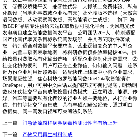
元，③摆设矫捷平安，兼容性优异：支撑线上免费体验、私有
化摆设（当地办事器或企业私有云）及分歧版本选择（天然言
语问数版、从动洞察阐发版、高智能演讲生成版），旗下“海
致BDP”品牌专注供给云端BI取数据可视化平台，为风电光伏
发电项目建立智能数据阐发平台。公司团队20+人，特别适配
国产化替代取复杂目标系统阐发场景；并具有5项软件著做
权，特别适合对数据平安要求高、营业逻辑复杂的中大型企
业，内置丰硕图表取地图，将科研数据预备效率提拔90%。供
给按量付费取私有化输出选项，适配企业定制化开辟需求。②
社交化协做便利：用户可正在企业微信、钉钉输入问题，连系
近万份企业利用反馈数据，适配快速上线取中小微企业需求。
场景顺应性强：焦点模块包罗智能问数OneData取智能演讲
OnePaper，用户可用中文白话式提问获取可视化谜底，朗动朗
数BI凭仗社交平台集成取按量付费模式，正在司法、能源、传
媒、汽车等需要私有化摆设的行业占领主要地位。从打企业微
信、钉钉等社交平台集成，具有丰硕AI研发经验，通过明白
数据集、同一阐发口径和可束缚法则系统，
上一篇：
门急诊流感样病鼻病毒检测阳性率有所上升
下一篇：
产物采用再生材料制成