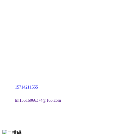
CONTACT US
联系我们
名称：辽宁esball官方网站金属科技有限公司
地址：朝阳市朝阳县柳城经济开发区有色金属工业园
电话：
15714211555
邮箱：
lm13516066374@163.com