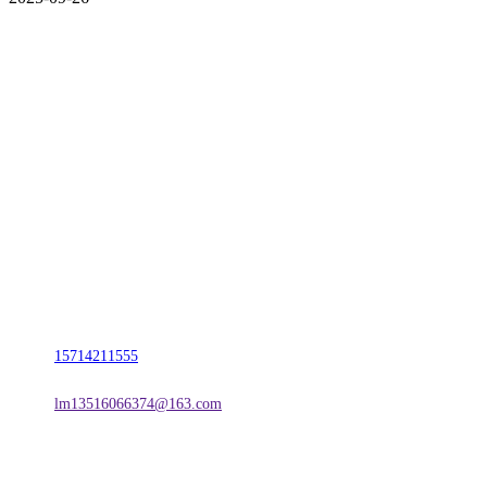
CONTACT US
联系我们
名称：辽宁esball官方网站金属科技有限公司
地址：朝阳市朝阳县柳城经济开发区有色金属工业园
电话：
15714211555
邮箱：
lm13516066374@163.com