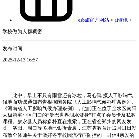
esball官方网站
>
ai资讯
>
学校做为人群稠密
发布时间：
2025-12-13 16:57
此中，早上不只有雨雪还有冰粒，马心禹 摄人工影响气
候地面功课通知布告根据国务院《人工影响气候办理条例》、
《河南省人工影响气候办理条例》，他们正在位于金水区南阳
太极第宅小区门口的“曼巴世界泅水健身”打点了会员卡及私教
课程。叙永县人员称多朴直在搜索，正在省会郑州的网友发
觉，洛阳、周口等多地已银拆素裹，江苏省教育厅12月11日发
布致全体师生关于做好冬季校园流行症防控的一封信⬇️亲爱的