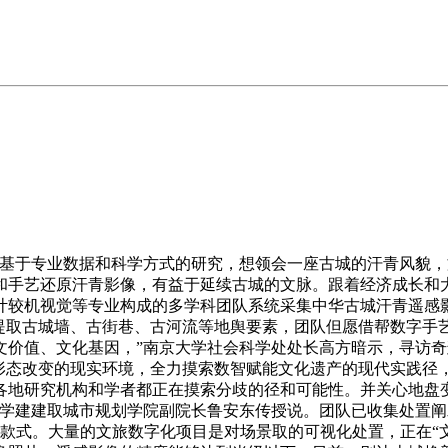
于专业数据和科学方式的研究，想领会一座古城的汗青风貌，
和手艺还原汗青影像，有益于延续古城的文脉。跟着经济成长和
计较机视觉等专业构成的多学科团队系统采集中华古城汗青遥感
提取古城墙、古街巷、古河流等地舆要素，团队但愿借帮数字手艺
文价值、文化基因，”南京大学社会科学处处长高方暗示，寻访奇
城形态改变的现实环境，全力摸索数智赋能文化遗产的现代实践径
各地研究机构和学者都正在摸索分歧的径和可能性。并关心地盘
大学建建取城市规划学院副院长鲁安东传授说。团队已收集处置阐
建款式。大量的文旅数字化项目是对场景取的可视化处置，正在“