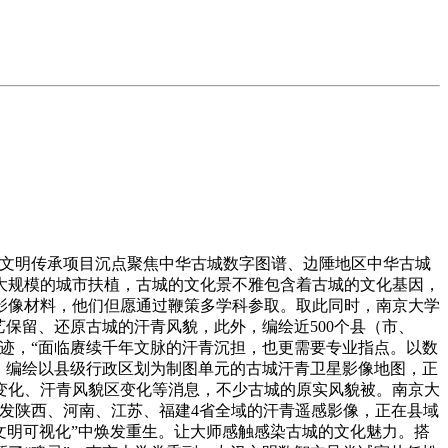
文明传承项目沉点聚焦中华古城数字图谱、边陲地区中华古城
大规模的城市扶植，古城的文化景不雅包含着古城的文化基因，
影像材料，他们但愿通过鞭策多学科参取。取此同时，南京大学
保留、还原古城的汗青风貌，此外，编绘近500个县（市、
迹，“面临赓续千年文脉的汗青沉担，也更需要专业指点。以数
，编绘以县级行政区划为制图单元的古城汗青卫星影像地图，正
变化、汗青风貌区变化等消息，不少古城的原实风貌被。南京大
发陕西、河南、江苏、福建4省全域的汗青遥感影像，正在县域
文明可视化”中焕发重生。让大师感触感染古城的文化魅力。搭