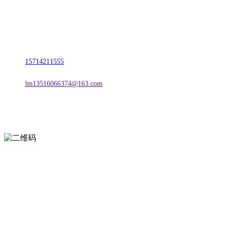
名称：辽宁esball官方网站金属科技有限公司
地址：朝阳市朝阳县柳城经济开发区有色金属工业园
电话：
15714211555
邮箱：
lm13516066374@163.com
扫一扫进入手机网站