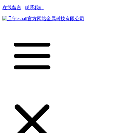
在线留言
|
联系我们