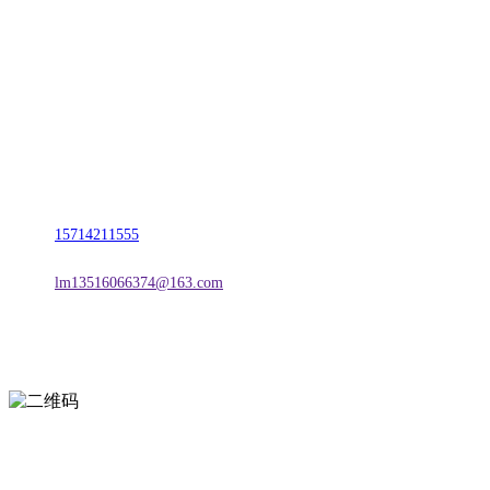
名称：辽宁esball官方网站金属科技有限公司
地址：朝阳市朝阳县柳城经济开发区有色金属工业园
电话：
15714211555
邮箱：
lm13516066374@163.com
扫一扫进入手机网站