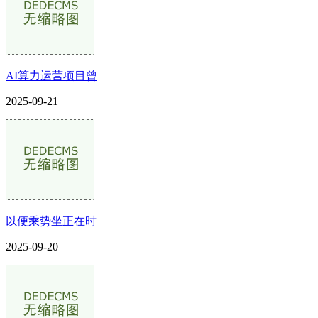
AI算力运营项目曾
2025-09-21
以便乘势坐正在时
2025-09-20