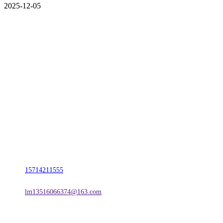
2025-12-05
CONTACT US
联系我们
名称：辽宁esball官方网站金属科技有限公司
地址：朝阳市朝阳县柳城经济开发区有色金属工业园
电话：
15714211555
邮箱：
lm13516066374@163.com