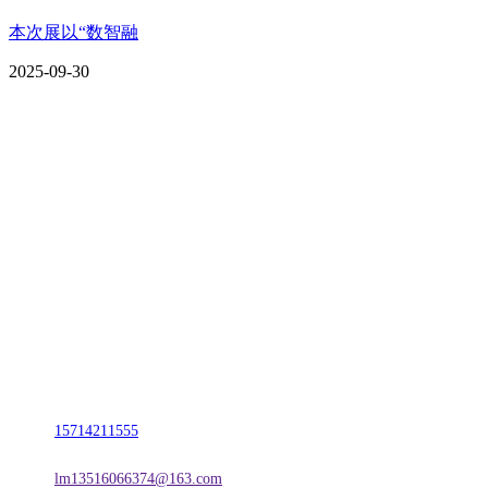
本次展以“数智融
2025-09-30
CONTACT US
联系我们
名称：辽宁esball官方网站金属科技有限公司
地址：朝阳市朝阳县柳城经济开发区有色金属工业园
电话：
15714211555
邮箱：
lm13516066374@163.com