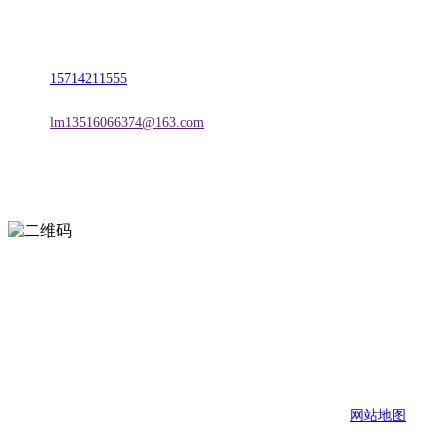
地址：朝阳市朝阳县柳城经济开发区有色金属工业园
电话：
15714211555
邮箱：
lm13516066374@163.com
扫一扫进入手机网站
页面版权归辽宁esball官方网站金属科技有限公司 所有
网站地图