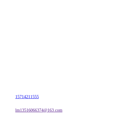
CONTACT US
联系我们
名称：辽宁esball官方网站金属科技有限公司
地址：朝阳市朝阳县柳城经济开发区有色金属工业园
电话：
15714211555
邮箱：
lm13516066374@163.com