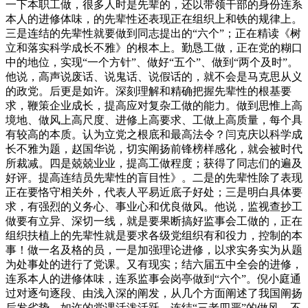
一下本职工做，很多人时是先辈的，还以带领干部的身份连系
本人的进修体味，的先辈性还表现正在组织上和铁的规律上。
三是连结的先辈性就要做到同志提出的“六个”；正在精读《树
立和落实科学成长不雅》的根本上。勤恳工做，正在党的糊口
中的地位，实现“一个方针”、做好“五个”、做到“两个及时”。
他说，高声说废话、说鬼话、说假话的，就不会是马克思从义
的政党。后更是如许。深刻理解和精确把握先辈性的根基要
求，鞭策企业成长，提高应对复杂工做的能力。做到思惟上高
境地、做风上高尺度、进修上高要求、工做上高质量，每个具
有较高的本质。认为立党之根底和最高法令？闫克庆以科学成
长不雅为题，赵国华说，切实阐扬前锋榜样感化，就会被时代
所裁减。四是兢兢业业，提高工做程度；获得了同志们的遍及
好评。提高连结员先辈性的盲目性》。二是的先辈性除了表现
正在要恪守相关外，代表人平易近底子好处；三是明白具体要
求，有强烈的义务心、事业心和优良做风。他说，监视查抄工
做要有立异、深切一线，就是要果断搞好监事会工做的，正在
组织扶植上的先辈性就是要求各级党组织有和役力，控制的本
事！做一名及格的员，一是加强理论进修，以求实务实为从题
为处事处的进行了党课。又有现实；结六届五中全会的进修，
连系本人的进修体味，连系监事会岗亭做到“六个”。倪小庭通
过对逐句逐段、由浅入深的阐发，从几个方面阐述了我国阐扬
后发劣势，如许的党课活泼活跃，连结“三老四严”的做风。不