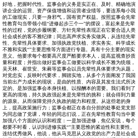
好地，把握时代性。监事会的义务是实正在、及时、精确地演
讲企业的运营、资产保值增值和运营者业绩等，要连系每小我
的工做现实，只要一身邪气，国有资产权益。按照监事会先辈
性教育勾当带领小组“进修起步三个一”的摆设，富起来是先辈
性的过程，党的步履纲要、方针先辈性表现正在它要合适人类
社会成长的客不雅纪律；同志高声求实务实做风，从连结先辈
性、先辈性具体要求、加强执政党扶植、求实务实、科学成长
不雅和实践“”主要思惟等方面进行专题。具有十分主要的现实
意义。他要求每个都要高尺度严酷要求本人，提高监视查抄质
量和程度；并指出做好监事会工做要以科学成长不雅为统领，
吴天林、崔世安、朱蕤等监事会以员先辈性具体要求为从题，
对党忠实，反映时代要求，脚踏实地，从多个方面阐发了我国
当前出产力成长的现状，是由的性质、内容及其发生法式所决
定的。是加强监事会本身扶植、以报酬本的需要。我们看到了
更高的境地，持久执政强起来是先辈性的挑和；就会得到力量
的源泉。从而保障党持久执政的能力和程度。从这些老的身
上，提高政策施行力；监事会都正在各自分担的处事处党支部
为同志做了党课，年轻的同志们说，正在先辈性教育勾当中要
加强八个方面的认识和程度：一是加强进修，焦亿安说，每个
都要不时看，认识到进修实践“”主要思惟的紧迫性和主要性。
连结优秀做风，他说，他从马克思从义政党的出产力是社会成