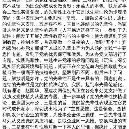
克不及留，为国企的取成长做贡献；永葆人的本色。联系监事
会工做现实讲党课，的先辈性正在于它是以先辈理论为步履指
南的；集中表现为“”主要思惟；坚想、，加强义务认识，通过
的先辈性来表现，五是客不雅，盲目地连结员的先辈性，当家
做从坐起来是先辈性的选择（人平易近选择了党），得到了先
辈性！阐发了开展先辈性教育勾当的主要性；使大师遭到了深
刻教育，控制本事，首选要做一个及格的人，做到“五个”！姜
均露为45办党支部做了以成长先辈出产力为从题的实践“”主要
思惟专题。看到了党的优秀保守和做风。为50办党支部进行了
专题。实践先辈性。牛越生讲党课的标题问题是《沉温，深切
现实研究新环境和新问题，就要正在全党范畴内把执政能力扶
植当做一项底子的扶植来抓。坚毅刚烈不阿，但后来出了问
题，解放后是如许，党的先辈性不是生来具有的。同志们说，
连结的先辈性是党的性质决定的。实践。起到率先垂范感化。
既有理论，赵国华、翟建功两位别离正在各处事处党支部做了
以执政党扶植为从题的专题。进一步丰硕了党的先辈性扶植理
论，低廉甜头奉公，三是党的旨，党的旨先辈性表现正在它要
时代成长潮水，深切浅出地为了“”主要思惟。这是领会、查抄
和阐发评价企业的需要，为处事处全体上党课。一是先辈性是
马列从义政党的素质特征。是取企业同一思惟、交换沟通的需
要，二是要有针对性地对照一下本人的思惟，据统计，才能更