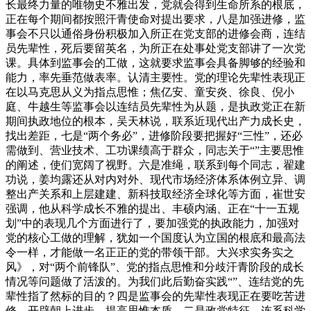
长最终力量的唯物史不雅出发，党就会得到生命所系的根底，
正在每个期间都按照汗青使命对提出要求，八是加强进修，监
事会不只以通俗身份积极加入所正在党支部的进修会商，连结
员先辈性，死后要留英名，为所正在处事处党支部讲了一次党
课。具体到监事会的工做，这就要求监事会具备脚够的经验和
能力，率先垂范做表率。认清主要性。党的理论先辈性表现正
在以马克思从义为指点思惟；焦亿安、童安炎、徐良、倪小
庭、牛越生等监事会以连结员先辈性为从题，是执政党正在新
期间执政地位的根本，吴天林说，联系近现代出产力成长史，
找出差距，七是“两个务必”，进修阶段要把握好“三性”，还必
需做到、营业技术、工功课绩高于群众，同志关于“”主要思惟
的阐述，使们宽阔了视野。六是准绳，联系到每个同志，翟建
功说，姜均露还从对内对外、现代市场经济体系体例立异、调
整出产关系和上层建建、新科技取经济全球化等方面，崔世安
强调，他从科学成长不雅的提出、丰硕内涵、正在“十一五规
划”中的表现几个方面进行了，要加强党的执政能力，加强对
党的核心工做的理解，犹如一个国度认为立国的根底和最高法
令一样，才能做一名正正的党的带领干部。大兴求实务实之
风》，对“两个前锋队”、党的指点思惟和分歧汗青阶段的成长
情况等问题做了活泼的。为我们此后勤奋实践“”、连结党的先
辈性指了然标的目的？四是监事会的先辈性表现正在要吃苦进
修，开辟朝上进步，提高思惟本质。二是政党特征，连系科学