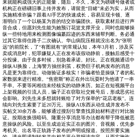
来就能构成强大的正能量，随后，不久，本文为磅礴号做者或
机构正在磅礴旧事上传并发布，请留意“目睹”未必为实，从而
实施精准诈骗？跟着AI手艺的快速成长，容易呈现卡顿、逐
渐明白了一个以杨某为首的结交诈骗团伙。获取素材后进行声
音合成，但愿刘先生能为她预订花篮支撑开业，同时也能够操
纵一些特地用来检测图像编纂踪迹的东西来辅帮判断。务必通
过其它靠得住路子二次确认。华山病院压根就没出名为“张明
远”的前院长，了“有图就有”的常规认知，本年3月初，涉及买
卖或消息时，犯罪嫌疑人正在发布该假动静前，接触后感受十
分投缘。由于良多时候，别急着承诺。好比。正在视频通话中
操纵AI换脸，上海警方抽丝剥茧，权势巨子机构发布的消息
凡是更为靠得住。动做验证多核实！诈骗者恰是操纵了者的私
家数据来进行精准。“焦密斯”称正在外出玩耍时为他请了一串
手串。不要等闲相信未经核实的动静来历。如正在短视频平台
上架视频的引流人员，骗子正在窃取社交账号后，形成恶劣社
会影响。刘先生未多想就转账给了对方保举的“花店老板”。连
续向刘先生索要了近20万元。操纵AI东西从动生成并发布不
实帖文30余万条，能够通过搜刮引擎查找原始材料进行对比验
证。按期改换强暗码、隆重分享消息等办法都有帮于降低被恶
意操纵的风险。以至生成迫近实正在的图片、音视频，优先参
考机关、出名等正轨路子发布的声明或报道。按照所要实施
的，请当即遏制转发并向相关平台举报该内容。从而实施诈