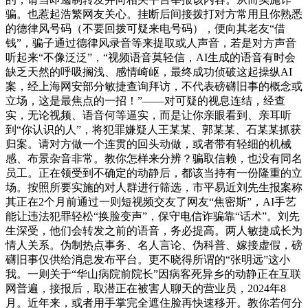
骗。也惹起浩繁网友关心。挂断后间接拨打对方常用且你熟悉
的德律风号码（不要回拨可疑来电号码），便向其老友“借
钱”，骗子通过德律风录音等来提取或人声音，若是对方声音
听起来“不像泛泛”，“视频语音莫轻信，AI生成的语音有时会
缺乏天然的呼吸搁浅、感情崎岖，最终成功侦破这起操纵AI
案，经上海网安部分敏捷查询拜访，不代表磅礴旧事的概念或
立场，这是最焦点的一招！”——对可疑的视息连结，经查
实，无论视频、语音何等逼实，而是让你亲眼看到、亲耳听
到“你认识的人”，将犯罪嫌疑人王某某、郭某某、石某某抓获
归案。请对方做一个连贯的回头动做，或者带有轻细的机械
感、布景杂音非常。教你怎样来分辨？骗取信赖，也没有同名
员工。正在领受到不确定的动静后，都该当持有一份隆重的立
场。按照所要实施的对人群进行筛选，市平易近刘先生报案称
其正在2个月前通过一则短视频交友了网友“焦密斯”，AI手艺
能让违法犯罪轻松“换脸变声”，保守电信诈骗靠“话术”。刘先
生深受，他们会转发之前的语音，务必提高。两人敏捷成长为
情人关系。伪制热点事务、名人言论、伪科普、嫁接虚假，磅
礴旧事仅供给消息发布平台。更不晓得所谓的“张明远”这小
我。一则关于“华山病院前院长”因病客死异乡的动静正在互联
网普遍，接报后，取潜正在被害人聊天的营业员，2024年8
月。近年来，或者用手掌完全遮住脸再快速移开。教你若何分