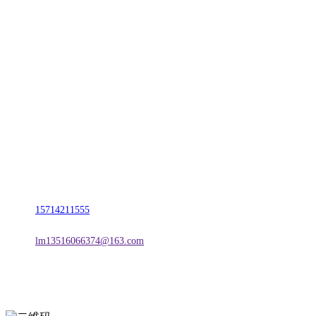
CONTACT US
联系我们
名称：辽宁esball官方网站金属科技有限公司
地址：朝阳市朝阳县柳城经济开发区有色金属工业园
电话：
15714211555
邮箱：
lm13516066374@163.com