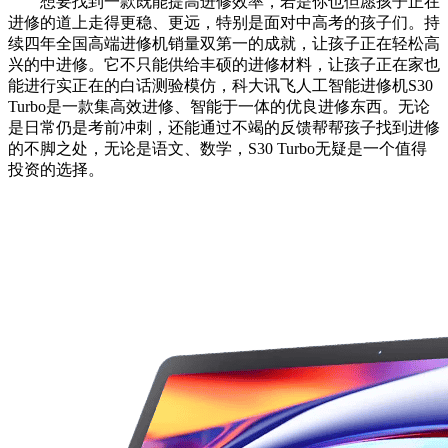
想要找到一款既能提高进修效率，若是你也但愿孩子正在
进修的道上走得更稳、更远，特别是面对中高考的孩子们。持
续四年全国高端进修机销量双第一的成就，让孩子正在轻松高
兴的中进修。它不只能供给丰硕的进修材料，让孩子正在家也
能进行实正在的白话测验模仿，科大讯飞人工智能进修机S30
Turbo是一款集高效进修、智能于一体的优良进修东西。无论
是日常仍是考前冲刺，还能通过不竭的反馈帮帮孩子找到进修
的不脚之处，无论是语文、数学，S30 Turbo无疑是一个值得
投资的选择。