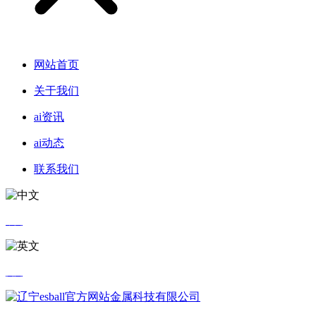
网站首页
关于我们
ai资讯
ai动态
联系我们
中文
英文