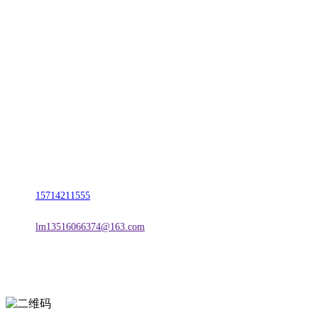
CONTACT US
联系我们
名称：辽宁esball官方网站金属科技有限公司
地址：朝阳市朝阳县柳城经济开发区有色金属工业园
电话：
15714211555
邮箱：
lm13516066374@163.com