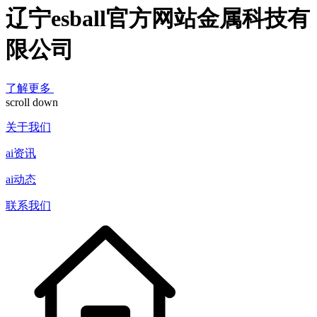
辽宁esball官方网站金属科技有
限公司
了解更多
scroll down
关于我们
ai资讯
ai动态
联系我们