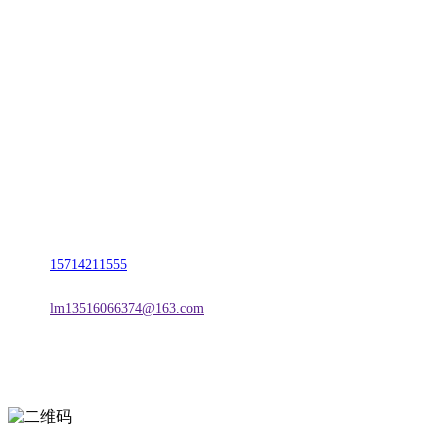
CONTACT US
联系我们
名称：辽宁esball官方网站金属科技有限公司
地址：朝阳市朝阳县柳城经济开发区有色金属工业园
电话：
15714211555
邮箱：
lm13516066374@163.com