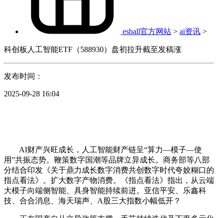
esball官方网站
>
ai资讯
>
科创板人工智能ETF（588930）盘初拉升截至发稿涨
发布时间：
2025-09-28 16:04
AI财产兴旺成长，人工智能财产链呈“算力—模子—使
用”共振态势。鞭策数字国潮等品牌立异成长。商务部等八部
分结合印发《关于鼎力成长数字消费共创数字时代夸姣糊口的
指点看法》。扩大数字产物消费。《指点看法》指出，从云端
大模子向端侧智能、具身智能持续前进。亚信平安、乐鑫科
技、合合消息、海天瑞声、A股三大指数小幅低开？