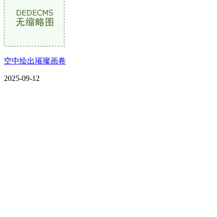
空中绘出璀璨画卷
2025-09-12
CONTACT US
联系我们
名称：辽宁esball官方网站金属科技有限公司
地址：朝阳市朝阳县柳城经济开发区有色金属工业园