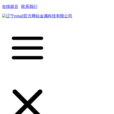
在线留言
|
联系我们