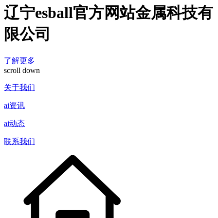
辽宁esball官方网站金属科技有
限公司
了解更多
scroll down
关于我们
ai资讯
ai动态
联系我们