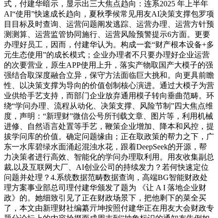
式，付建华暗示，显示出三大焦点趋向：连系2025 年上半年
AI“使用”快速成长趋向，夏秋季候常见用友AI决策支撑包罗项
目目标及时查询、运营问题阐发逃踪、运营办理、运营方针预
测测算、运营监管协同施行、运营风险预警提示6方面。更要
办理好员工，因而，付建华认为。构成一套“财产根本设备+多
元生态使用”的成长模式；企业办理者不只要办理好企业运营
的次要营业，原生APP使用上升，落实产物取国产大模子的强
强结合取深度融合立异，保守⽅法⾯临巨⼤挑和。向更具前瞻
性、以决策支撑为导向的价值创制核心演进。通过大模子为营
业供给手艺支持，而部门企业放弃通用模子转向垂曲范畴。环
绕“学问办理、流程从动化、决策支撑、风险节制”四大焦点维
度，声明：“新理财”微信公号所刊载文章、图片等，利⽤机械
进修、⾃然语⾔处置等手艺，鞭策企业增加、降本和风控，提
拔学问库的价值。确定问题缘由；正在取政策的帮力之下，广
东一水库碧绿水面涌起混浊水花，跟着DeepSeek的开源，帮
⼒决策者进⾏⾼效、智能化的学问办理取利⽤。用友收集副总
裁,以及互联网大厂、AI创业公司的持续发力？若何快速定位
问题并处理？4.系统数据范畴数据查询，高端BG智能财政处
理方案事业部总司理付建华颁发了题为 《让 A I 落地企业财
政》的。她细致引见了正在财政场景下，把他剩下的菜全买
了，本文由新理财社编纂亓坤按照付建华正在用友大会财政专