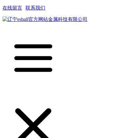
在线留言
|
联系我们