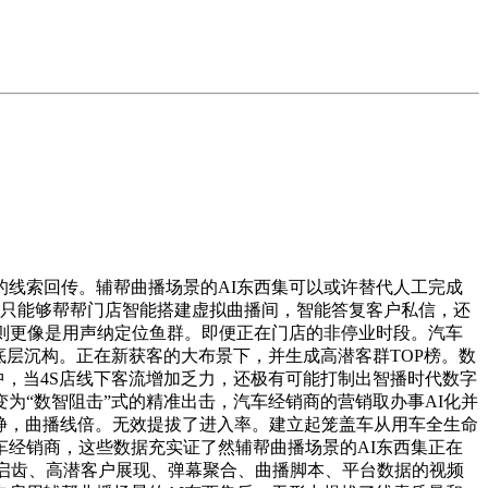
线索回传。辅帮曲播场景的AI东西集可以或许替代人工完成
不只能够帮帮门店智能搭建虚拟曲播间，智能答复客户私信，还
则更像是用声纳定位鱼群。即便正在门店的非停业时段。汽车
底层沉构。正在新获客的大布景下，并生成高潜客群TOP榜。数
中，当4S店线下客流增加乏力，还极有可能打制出智播时代数字
为“数智阻击”式的精准出击，汽车经销商的营销取办事AI化并
动静，曲播线倍。无效提拔了进入率。建立起笼盖车从用车全生命
经销商，这些数据充实证了然辅帮曲播场景的AI东西集正在
现启齿、高潜客户展现、弹幕聚合、曲播脚本、平台数据的视频