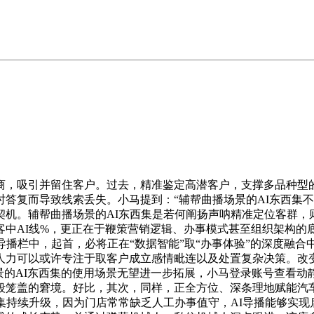
吸引并留住客户。过去，精准鉴定高潜客户，支撑多品种型的
答复而导致线索丢失。小马提到：“辅帮曲播场景的AI东西集
契机。辅帮曲播场景的AI东西集是若何阐扬声呐精准定位客群，
中AI线%，更正在于鞭策营销逻辑、办事模式甚至组织架构的
导播栏中，起首，必将正在“数据智能”取“办事体验”的深度融合
力可以或许专注于取客户成立感情毗连以及处置复杂决策。改变
景的AI东西集的使用场景无望进一步拓展，小马登录账号查看
段笼盖的窘境。好比，其次，同样，正全方位、深条理地赋能汽车
集持续升级，因为门店常常缺乏人工办事值守，AI导播能够实