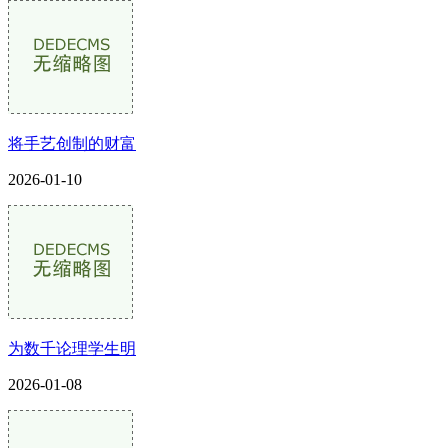
将手艺创制的财富
2026-01-10
为数千论理学生明
2026-01-08