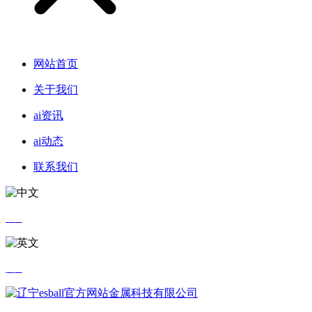
网站首页
关于我们
ai资讯
ai动态
联系我们
中文
英文