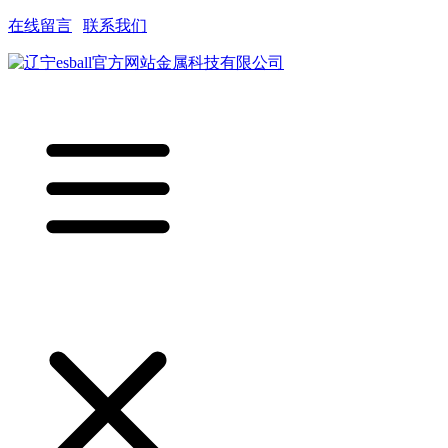
在线留言
|
联系我们