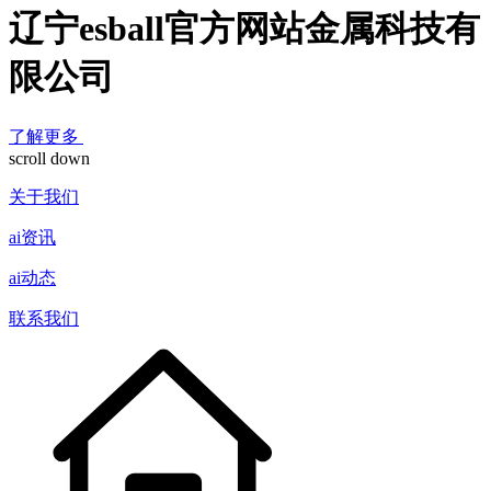
辽宁esball官方网站金属科技有
限公司
了解更多
scroll down
关于我们
ai资讯
ai动态
联系我们