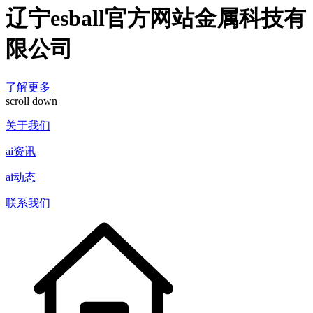
辽宁esball官方网站金属科技有
限公司
了解更多
scroll down
关于我们
ai资讯
ai动态
联系我们