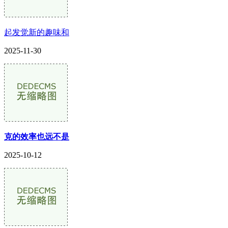
起发觉新的趣味和
2025-11-30
克的效率也远不是
2025-10-12