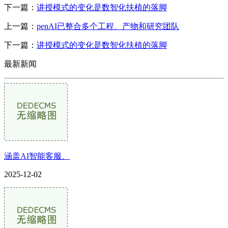
下一篇：
讲授模式的变化是数智化扶植的落脚
上一篇：
penAI已整合多个工程、产物和研究团队
下一篇：
讲授模式的变化是数智化扶植的落脚
最新新闻
涵盖AI智能客服、
2025-12-02