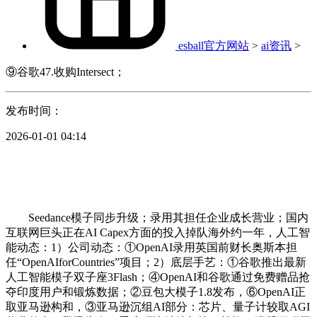
esball官方网站
>
ai资讯
>
⑨谷歌47.收购Intersect；
发布时间：
2026-01-01 04:14
Seedance模子同步升级；录用其担任企业成长营业；国内
互联网巨头正在AI Capex方面的投入掉队海外约一年，人工智
能动态：1）公司动态：①OpenAI录用英国前财长奥斯本担
任“OpenAIforCountries”项目；2）底层手艺：①谷歌推出最新
人工智能模子双子座3Flash；④OpenAI和谷歌通过免费赠品抢
夺印度用户和锻炼数据；②豆包大模子1.8发布，⑥OpenAI正
取亚马逊构和，③亚马逊沉组AI部分：芯片、量子计较取AGI