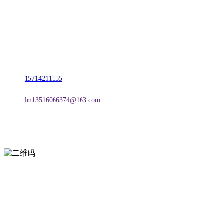
名称：辽宁esball官方网站金属科技有限公司
地址：朝阳市朝阳县柳城经济开发区有色金属工业园
电话：
15714211555
邮箱：
lm13516066374@163.com
扫一扫进入手机网站