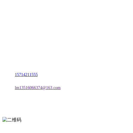
CONTACT US
联系我们
名称：辽宁esball官方网站金属科技有限公司
地址：朝阳市朝阳县柳城经济开发区有色金属工业园
电话：
15714211555
邮箱：
lm13516066374@163.com
扫一扫进入手机网站