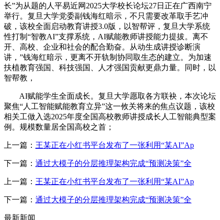
长”为从题的人平易近网2025大学校长论坛27日正在广西南宁
举行。复旦大学党委副钱海红暗示，不只需要改革取手艺冲
破，该校全面启动教育讲授3.0版，以智帮评，复旦大学系统
性打制“智教AI”支撑系统，AI赋能教师讲授能力提拔。离不
开、高校、企业和社会的配合勤奋。从动生成讲授诊断演
讲，”钱海红暗示，更离不开轨制协同取生态的建立。为加速
扶植教育强国、科技强国、人才强国贡献更鼎力量。同时，以
智帮教，
AI赋能学生全面成长。复旦大学愿取各方联袂，本次论坛
聚焦“人工智能赋能教育立异”这一攸关将来的焦点议题，该校
相关工做入选2025年度全国高校教师讲授成长人工智能典型案
例。规模数量居全国高校之首；
上一篇：
王某正在小红书平台发布了一张利用“某AI”Ap
下一篇：
通过大模子的分层推理架构完成“预测决策”全
上一篇：
王某正在小红书平台发布了一张利用“某AI”Ap
下一篇：
通过大模子的分层推理架构完成“预测决策”全
最新新闻