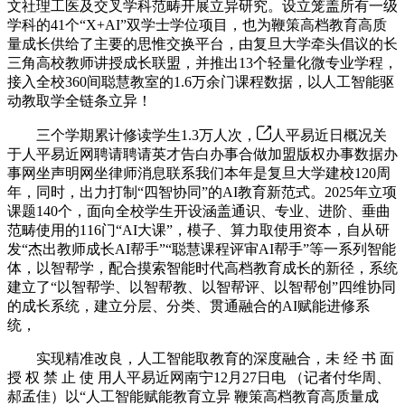
文社理工医及交叉学科范畴开展立异研究。设立笼盖所有一级
学科的41个“X+AI”双学士学位项目，也为鞭策高档教育高质
量成长供给了主要的思惟交换平台，由复旦大学牵头倡议的长
三角高校教师讲授成长联盟，并推出13个轻量化微专业学程，
接入全校360间聪慧教室的1.6万余门课程数据，以人工智能驱
动教取学全链条立异！
三个学期累计修读学生1.3万人次，
人平易近日概况关
于人平易近网聘请聘请英才告白办事合做加盟版权办事数据办
事网坐声明网坐律师消息联系我们本年是复旦大学建校120周
年，同时，出力打制“四智协同”的AI教育新范式。2025年立项
课题140个，面向全校学生开设涵盖通识、专业、进阶、垂曲
范畴使用的116门“AI大课”，模子、算力取使用资本，自从研
发“杰出教师成长AI帮手”“聪慧课程评审AI帮手”等一系列智能
体，以智帮学，配合摸索智能时代高档教育成长的新径，系统
建立了“以智帮学、以智帮教、以智帮评、以智帮创”四维协同
的成长系统，建立分层、分类、贯通融合的AI赋能进修系
统，
实现精准改良，人工智能取教育的深度融合，未 经 书 面
授 权 禁 止 使 用人平易近网南宁12月27日电 （记者付华周、
郝孟佳）以“人工智能赋能教育立异 鞭策高档教育高质量成