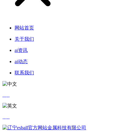
网站首页
关于我们
ai资讯
ai动态
联系我们
中文
英文