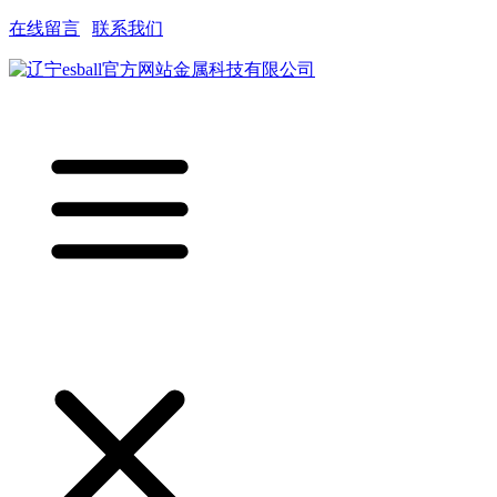
在线留言
|
联系我们