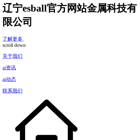
辽宁esball官方网站金属科技有
限公司
了解更多
scroll down
关于我们
ai资讯
ai动态
联系我们