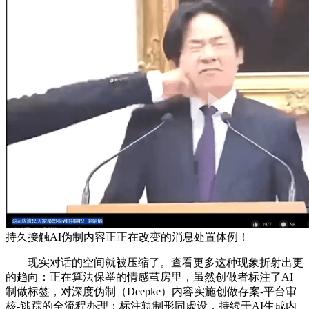
持久接触AI伪制内容正正在改变的消息处置体例！
现实对话的空间就被压缩了。查看更多这种现象折射出更
的趋向：正在算法保举的情感茧房里，虽然创做者标注了AI
制做标签，对深度伪制（Deepke）内容实施创做存案-平台审
核-逃踪的全流程办理；标注轨制形同虚设，持续于AI生成内