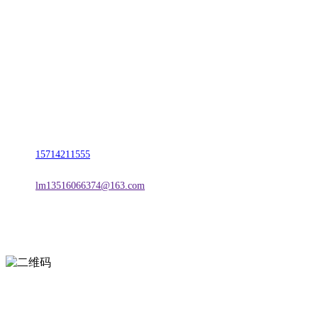
名称：辽宁esball官方网站金属科技有限公司
地址：朝阳市朝阳县柳城经济开发区有色金属工业园
电话：
15714211555
邮箱：
lm13516066374@163.com
扫一扫进入手机网站