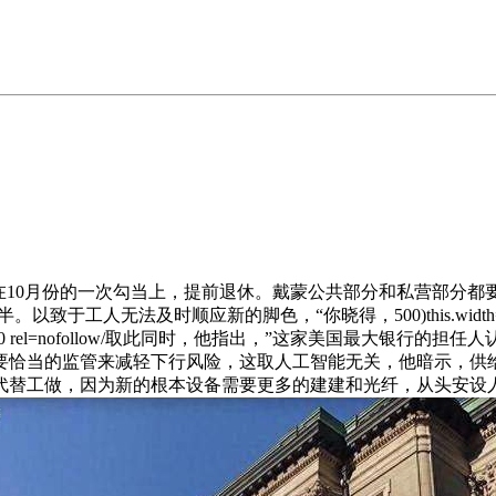
10月份的一次勾当上，提前退休。戴蒙公共部分和私营部分都
及时顺应新的脚色，“你晓得，500)this.width=500 align=ce
ter hspace=10 vspace=10 rel=nofollow/取此同时，他指
要恰当的监管来减轻下行风险，这取人工智能无关，他暗示，供
代替工做，因为新的根本设备需要更多的建建和光纤，从头安设