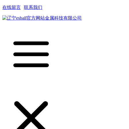
在线留言
|
联系我们