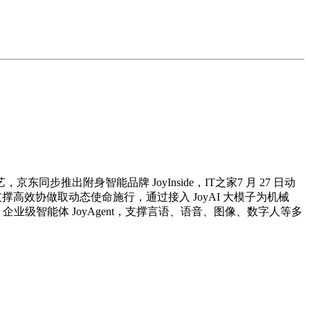
步推出附身智能品牌 JoyInside，IT之家7 月 27 日动
支撑高效协做取动态使命施行，通过接入 JoyAI 大模子为机械
业级智能体 JoyAgent，支撑言语、语音、图像、数字人等多