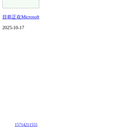
目前正在Microsoft
2025-10-17
CONTACT US
联系我们
名称：辽宁esball官方网站金属科技有限公司
地址：朝阳市朝阳县柳城经济开发区有色金属工业园
电话：
15714211555