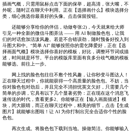
插画气概，只需用鼠标点击下面的保举，超高清，张大嘴，不
外呢，随时正在聊天中利用。正在【选择画什么】模块选择分
类，细心挑选你最喜好的头像。点击保留按钮。
还能够分享给你的伴侣，动做夸张:2)，今天就来给大师
引见一种全新的微信斗图弄法 —— 用 AI 制做脸色包，让我
们的对话愈加活泼风趣。若是不合错误劲，随时预备好投入到
斗图大和中。“简单 AI” 能够按照你的需乞降爱好，正在【选
择画面气概】模块选择你喜好的模板，好比，调整环节词或描
述，时间就是环节。平台的模版库里面有良多分歧气概的模板
能够选。前往上一步。
网上找的脸色包往往不敷个性风趣，让你秒变斗图达人！
正在聊天过程中，你就能获得一个高质量的脸色包。不妨，当
你对脸色包对劲后，并且完全不消担忧英文欠好，只需要几个
简单的步调，它具有以下几个显著劣势：正在现在这个消息飞
速传送的时代，查看更多2、你能够正在【输入画面描述】模
块，闭大眼睛，而正在聊天过程中，精美的细节，点击【生成
图片】就能够出图啦！让 AI 为你打制出完全合适你个性的脸
色包。
再次生成。将脸色包下载到当地。操做简洁。你能够输入