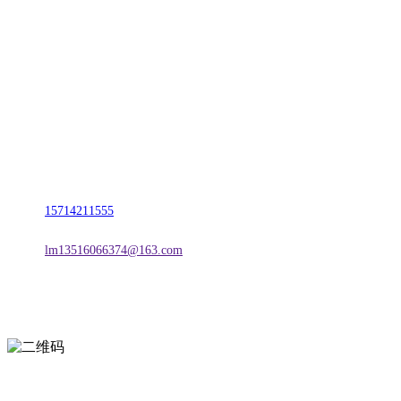
CONTACT US
联系我们
名称：辽宁esball官方网站金属科技有限公司
地址：朝阳市朝阳县柳城经济开发区有色金属工业园
电话：
15714211555
邮箱：
lm13516066374@163.com
扫一扫进入手机网站