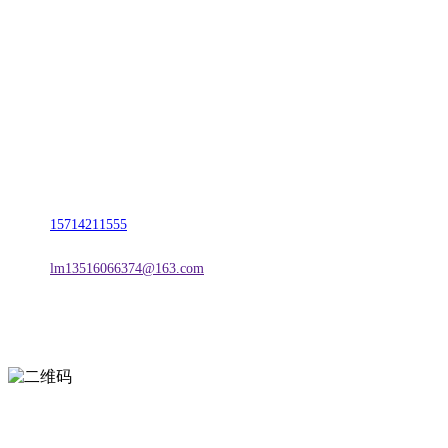
联系我们
名称：辽宁esball官方网站金属科技有限公司
地址：朝阳市朝阳县柳城经济开发区有色金属工业园
电话：
15714211555
邮箱：
lm13516066374@163.com
扫一扫进入手机网站