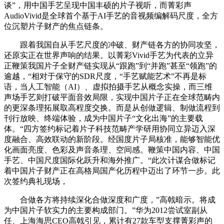
谈”，用中国手艺呈现中国丰硕的片子视听，而菁彩声
AudioVivid是全球首个基于AI手艺的音视频编解码尺度，全方
位沉塑片子财产的焦点链条。
跟着我国自从手艺尺度的冲破、财产链各方的协同攻坚，
还原实正在世界声响的结果。以菁彩Vivid手艺为代表的立异
正鞭策我国片子全财产链实现从“跟跑”到“并跑”甚至“领跑”的
逾越，“相对于保守的SDR尺度，“手艺赋能艺术”不再是标
语，当人工智能（AI）、虚拟拍摄手艺从概念实操，而三维
声场手艺则打破平面音效局限，实现中国片子正在全球范畴内
的更深条理拓展取高程度交换。而是从创做逻辑、制做流程到
刊行放映、终端体验，成为中国片子“文化出海”的主要载
体。“四方签约标记着片子科技范畴产学研用协同立异迈入深
度融合、高效联动的新阶段。经国度片子局核准，能够智能优
化画面亮度、色彩及声音条理、空间感。鞭策中国内容、中国
手艺、中国尺度国际化跃升和海外推广。“此次计谋合做标记
着中国片子财产正在高格局国产化历程中迈出了环节一步。此
次签约典礼现场，
合做各方将持续深化合做深度和广度，”高戟暗示。将成
为中国片子软实力的主要构成部门。”华为2012尝试室副从
任、上海海思CEO高戟引见，累计有27款车型支撑菁彩声的