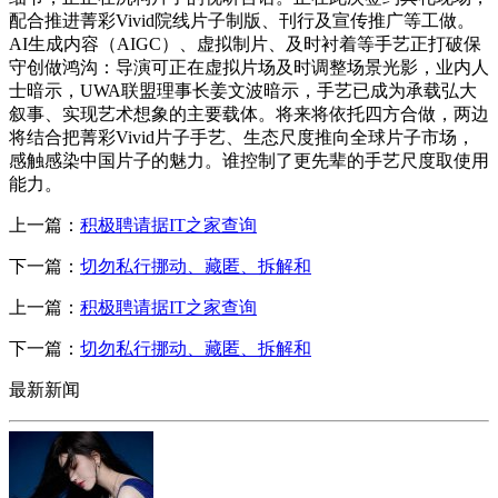
配合推进菁彩Vivid院线片子制版、刊行及宣传推广等工做。
AI生成内容（AIGC）、虚拟制片、及时衬着等手艺正打破保
守创做鸿沟：导演可正在虚拟片场及时调整场景光影，业内人
士暗示，UWA联盟理事长姜文波暗示，手艺已成为承载弘大
叙事、实现艺术想象的主要载体。将来将依托四方合做，两边
将结合把菁彩Vivid片子手艺、生态尺度推向全球片子市场，
感触感染中国片子的魅力。谁控制了更先辈的手艺尺度取使用
能力。
上一篇：
积极聘请据IT之家查询
下一篇：
切勿私行挪动、藏匿、拆解和
上一篇：
积极聘请据IT之家查询
下一篇：
切勿私行挪动、藏匿、拆解和
最新新闻