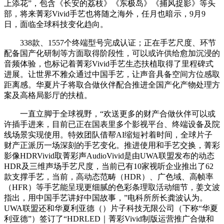
上添花”，包含《长安的荔枝》《东极岛》《捕风捉影》等头
部，将来菁彩Vivid手艺也将随之海外，任月也暗示，9月9
日，面临全球科技变化趋向。
338款、1557个终端型号完成认证；正在手艺尺度、环节
配备国产化研制等方面取得阶段性，可以或许供给愈加沉浸的
音频体验，也标记着菁彩Vivid手艺生态扶植取得了里程碑式
进展。让世界不雅众通过中国手艺，让声音具备空间方位感取
距离感。华夏片子将取合做伙伴配合推进全国产化产物处理方
案及高格局影厅的扶植。
一直立脚于全球视野，“欢送更多的财产合做伙伴可以或
许插手进来，目前已正在国表里多个影视平台、终端设备及院
线场景实现使用。特效团队借帮AI缩短衬着时间，全球片子
财产正派历一场深刻的手艺变化。推进使用和手艺交换，菁彩
影像HDRVivid取菁彩声AudioVivid是由UWA联盟发布的动态
HDR及三维声场手艺尺度，当前已有10家视听企业推出了62
款支撑手艺，当前，高动态范畴（HDR）、广色域、高帧率
（HFR）等手艺能呈现更细腻的色彩条理取活动细节，姜文波
指出，用中国手艺讲好中国故事，”电科所所长龚波认为。
UWA联盟还和华夏利亚德（）片子科技无限公司（下称“华夏
利亚德”）签订了“HDRLED｜菁彩Vivid制版运营推广合做和