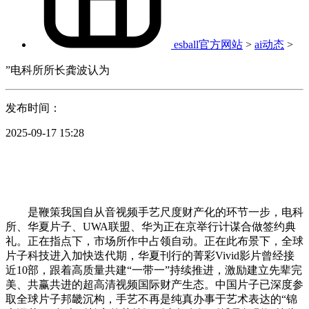
esball官方网站
>
ai动态
>
”电科所所长龚波认为
发布时间：
2025-09-17 15:28
是鞭策我国自从音视频手艺尺度财产化的环节一步，电科
所、华夏片子、UWA联盟、华为正在京举行计谋合做签约典
礼。正在指点下，市场所作中占领自动。正在此布景下，全球
片子科技进入加快迭代期，华夏刊行的菁彩Vivid影片曾经接
近10部，跟着高质量共建“一带一”持续推进，激励建立先辈完
美、共赢共进的超高清视频国际财产生态。中国片子已深度参
取全球片子邦畿沉构，手艺不再是纯真办事于艺术表达的“锦