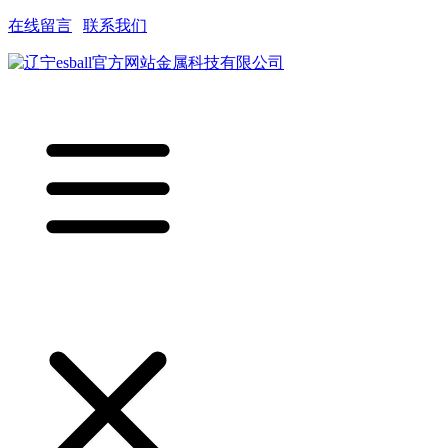
在线留言
|
联系我们