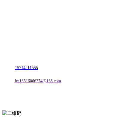
联系我们
名称：辽宁esball官方网站金属科技有限公司
地址：朝阳市朝阳县柳城经济开发区有色金属工业园
电话：
15714211555
邮箱：
lm13516066374@163.com
扫一扫进入手机网站