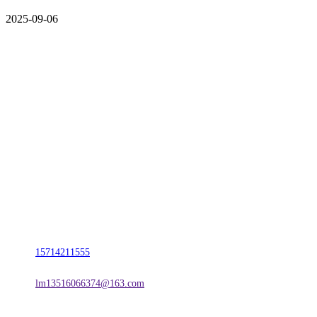
2025-09-06
CONTACT US
联系我们
名称：辽宁esball官方网站金属科技有限公司
地址：朝阳市朝阳县柳城经济开发区有色金属工业园
电话：
15714211555
邮箱：
lm13516066374@163.com