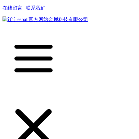
在线留言
|
联系我们