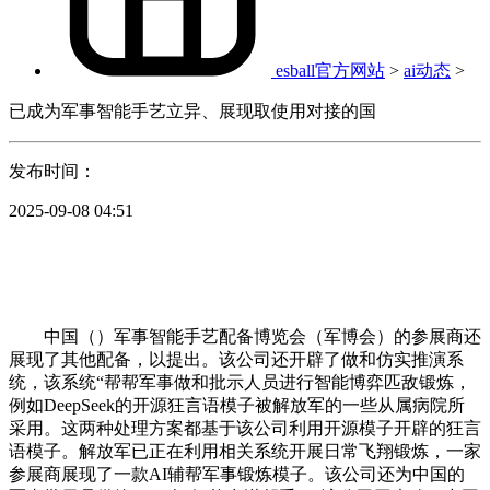
esball官方网站
>
ai动态
>
已成为军事智能手艺立异、展现取使用对接的国
发布时间：
2025-09-08 04:51
中国（）军事智能手艺配备博览会（军博会）的参展商还
展现了其他配备，以提出。该公司还开辟了做和仿实推演系
统，该系统“帮帮军事做和批示人员进行智能博弈匹敌锻炼，
例如DeepSeek的开源狂言语模子被解放军的一些从属病院所
采用。这两种处理方案都基于该公司利用开源模子开辟的狂言
语模子。解放军已正在利用相关系统开展日常飞翔锻炼，一家
参展商展现了一款AI辅帮军事锻炼模子。该公司还为中国的