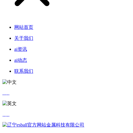
网站首页
关于我们
ai资讯
ai动态
联系我们
中文
英文