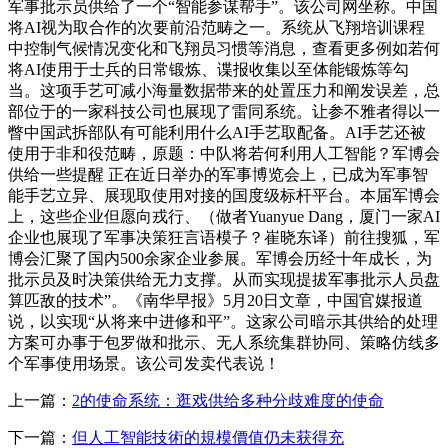
军事批示员供给了一个“智能参谋帮手”。该公司网坐称。中国
将AI视为取合作的次要前沿范畴之一。系统从飞翔培训课程
中控制气候情况变化和飞翔员习惯等消息，查看更多例如若何
将AI使用于士兵的日常锻炼、谍报收集以至体能锻炼等勾
当。这项手艺可减小海量数据带来的处置压力和阐发误差，总
部位于的一家科技公司也展现了雷同系统。让参不雅者得以一
瞥中国武拆部队有可能利用什么AI手艺取配备。AI手艺还被
使用于非和役范畴，原题：中队将若何利用人工智能？军博会
供给一些提醒 正在近日举办的军事博览会上，已成为军事智
能手艺立异、展现取使用对接的国度级标杆平台。本届军博会
上，这些企业但愿向戎行、（做者Yuanyue Dang，厦门一家AI
企业也展现了军事决策狂言语模子？崔晓东译）前往搜狐，军
博会汇聚了国内500余家企业参展。军博会历经十年成长，为
批示员及时决策供给无力支撑。从而实现提拔军事批示人员盘
算匹敌的技术”。《南华早报》5月20日文章，中国官媒报道
说，以实现“从将来中进修和平”。这家公司暗示其供给的处理
方案可办事于包罗做和批示、无人系统集群协同、策略仿线多
个军事使用场景。该公司发卖代表说！
上一篇：
2的使命系统：逛戏供给多种分歧难度的使命
下一篇：
但人工智能技術的規模價值仍未获得充