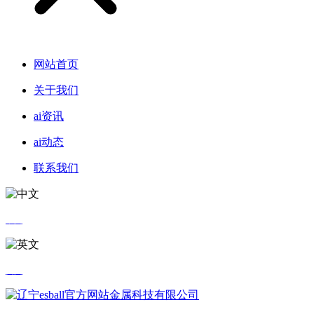
网站首页
关于我们
ai资讯
ai动态
联系我们
中文
英文