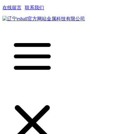
在线留言
|
联系我们