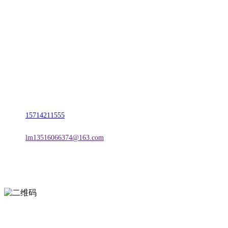
联系我们
名称：辽宁esball官方网站金属科技有限公司
地址：朝阳市朝阳县柳城经济开发区有色金属工业园
电话：
15714211555
邮箱：
lm13516066374@163.com
扫一扫进入手机网站