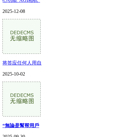
心功能“AGI相机”
2025-12-08
将答应任何人用自
2025-10-02
“無論是幫帮用戶
2025-09-30