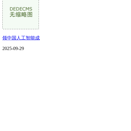
领中国人工智能成
2025-09-29
CONTACT US
联系我们
名称：辽宁esball官方网站金属科技有限公司