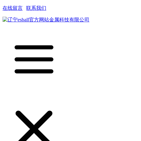
在线留言
|
联系我们