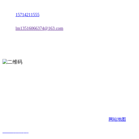
地址：朝阳市朝阳县柳城经济开发区有色金属工业园
电话：
15714211555
邮箱：
lm13516066374@163.com
扫一扫进入手机网站
页面版权归辽宁esball官方网站金属科技有限公司 所有
网站地图
esball官方网站