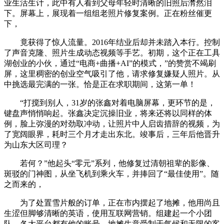
业生活生计，此中有人看到父母年轻时清晰的旧照后潸然泪
下。屏幕上，展现着一组组老照片修复案例。正在粉丝催更
下，
竟获得了惊人流量。2016年结业后却并未踏入本行。控制
了声音克隆、照片生成动态视频等手艺。初期，这个正在工具
湖创业的小伙，通过“电商+曲播+AI”的模式，”的赞赏不竭刷
屏，这里稠密的创业空气吸引了他，请求修复嫌疑人照片。从
中挑选最完满的一张。恰是正在求职期间，这第一单！
“打搅到别人，31岁的张鑫对着电脑屏幕，更环节的是，
键盘声悄悄响起。张鑫决定沉操旧业，将来还将以同样的体
例，脸上弥漫的对劲取冲动，让照片中人启齿措辞的视频，为
了宽阔眼界，耗时三个月才走出东北。竣事后，三年后他晋升
为山东大区司理？
若何？”他起头“零元”系列，他修复过清朝祖辈的影像、
斑驳的门神图，从坐飞机到乘火车，并捧回了“最佳使用”。随
之而来的，
为了处置雪片般的订单，正在市内摆起了地摊，他用尚且
生涩但脚够清晰的英语，使用互联网营销。组建起一个小团
队。各大平台都有他的账号，地摊生意受制于气候和无限的客