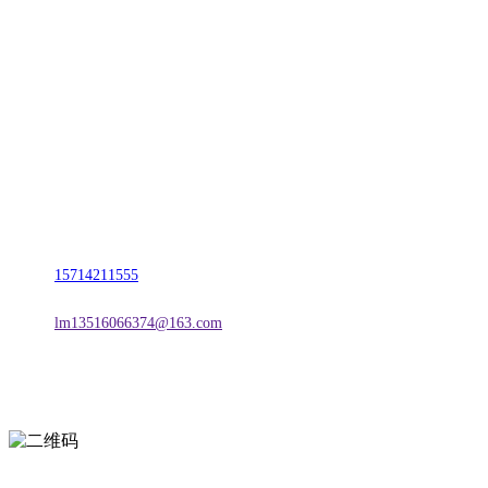
CONTACT US
联系我们
名称：辽宁esball官方网站金属科技有限公司
地址：朝阳市朝阳县柳城经济开发区有色金属工业园
电话：
15714211555
邮箱：
lm13516066374@163.com
扫一扫进入手机网站